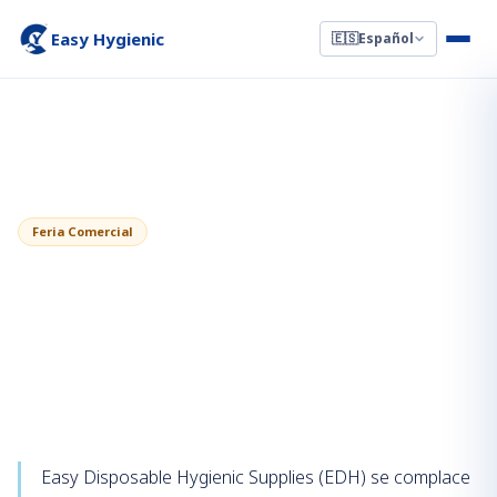
Easy Hygienic
🇪🇸
Español
←
Volver a Noticias
29 de abril de 2024
Feria Comercial
EDH en la Feria de Importación y
Exportación de China — Feria de
Cantón 2024
Easy Disposable Hygienic Supplies (EDH) se complace