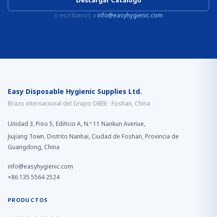
Descargar Catálogo
o escríbenos a
info@easyhygienic.com
Easy Disposable Hygienic Supplies Ltd.
Brazo internacional del Grupo OBEE · Foshan, China
Unidad 3, Piso 5, Edificio A, N.º 11 Nankun Avenue,
Jiujiang Town, Distrito Nanhai, Ciudad de Foshan, Provincia de
Guangdong, China
info@easyhygienic.com
+86 135 5564 2524
PRODUCTOS