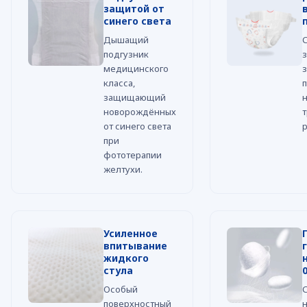
защитой от
синего света
Дышащий
подгузник
медицинского
класса,
защищающий
новорождённых
т
от синего света
при
фототерапии
желтухи.
Усиленное
впитывание
жидкого
стула
Особый
поверхностный
н