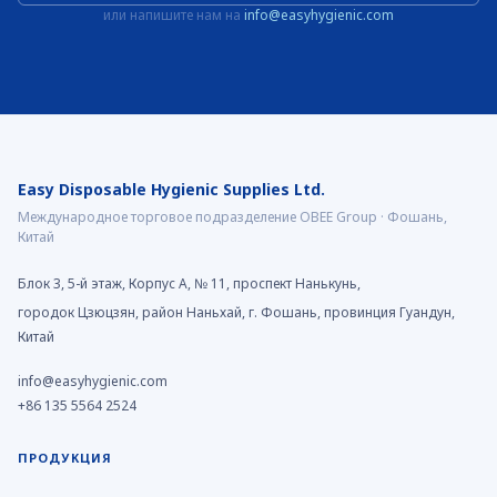
или напишите нам на
info@easyhygienic.com
Easy Disposable Hygienic Supplies Ltd.
Международное торговое подразделение OBEE Group · Фошань,
Китай
Блок 3, 5-й этаж, Корпус A, № 11, проспект Нанькунь,
городок Цзюцзян, район Наньхай, г. Фошань, провинция Гуандун,
Китай
info@easyhygienic.com
+86 135 5564 2524
ПРОДУКЦИЯ