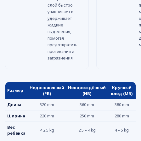
слой быстро
улавливает и
удерживает
жидкие
выделения,
помогая
предотвратить
протекания и
загрязнения.
Недоношенный
Новорождённый
Крупный
Размер
(PB)
(NB)
плод (MB)
Длина
320 mm
360 mm
380 mm
Ширина
220 mm
250 mm
280 mm
Вес
< 2.5 kg
2.5 – 4 kg
4 – 5 kg
ребёнка