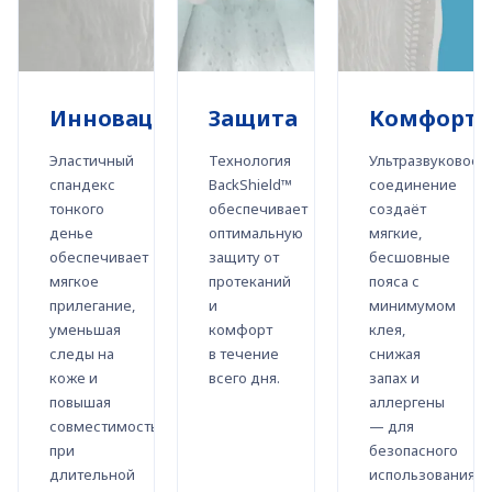
Инновации
Защита
Комфорт
Эластичный
Технология
Ультразвуковое
спандекс
BackShield™
соединение
тонкого
обеспечивает
создаёт
денье
оптимальную
мягкие,
обеспечивает
защиту от
бесшовные
мягкое
протеканий
пояса с
прилегание,
и
минимумом
уменьшая
комфорт
клея,
следы на
в течение
снижая
коже и
всего дня.
запах и
повышая
аллергены
совместимость
— для
при
безопасного
длительной
использования.