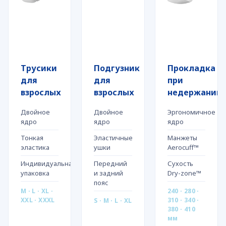
Трусики
Подгузник
Прокладка
для
для
при
взрослых
взрослых
недержании
Двойное
Двойное
Эргономичное
ядро
ядро
ядро
Тонкая
Эластичные
Манжеты
эластика
ушки
Aerocuff™
Индивидуальная
Передний
Сухость
упаковка
и задний
Dry-zone™
пояс
M · L · XL ·
240 · 280 ·
XXL · XXXL
310 · 340 ·
S · M · L · XL
380 · 410
мм