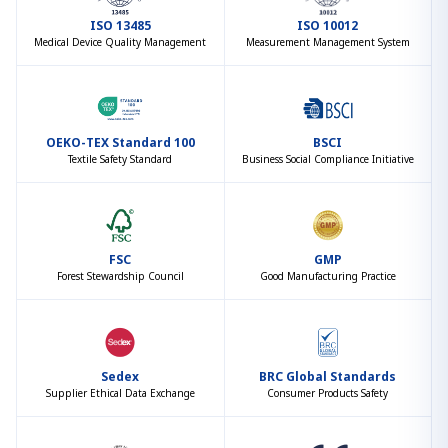
ISO 13485
ISO 10012
Medical Device Quality Management
Measurement Management System
OEKO-TEX Standard 100
BSCI
Textile Safety Standard
Business Social Compliance Initiative
FSC
GMP
Forest Stewardship Council
Good Manufacturing Practice
Sedex
BRC Global Standards
Supplier Ethical Data Exchange
Consumer Products Safety