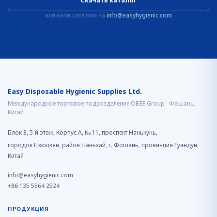
Скачать каталог
или напишите нам на
info@easyhygienic.com
Easy Disposable Hygienic Supplies Ltd.
Международное торговое подразделение OBEE Group · Фошань,
Китай
Блок 3, 5-й этаж, Корпус A, № 11, проспект Нанькунь,
городок Цзюцзян, район Наньхай, г. Фошань, провинция Гуандун,
Китай
info@easyhygienic.com
+86 135 5564 2524
ПРОДУКЦИЯ