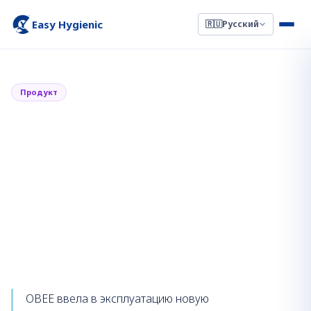
Easy Hygienic
🇷🇺
Русский
←
Назад к новостям
5 апреля 2022 г.
Продукт
Новая высокоскоростная
линия по производству
влажных салфеток
расширяет OEM-мощности
OBEE
OBEE ввела в эксплуатацию новую