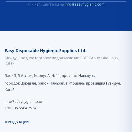
или напишите нам на
info@easyhygienic.com
Easy Disposable Hygienic Supplies Ltd.
Международное торговое подразделение OBEE Group · Фошань,
Китай
Блок 3, 5-й этаж, Корпус A, № 11, проспект Нанькунь,
городок Цзюцзян, район Наньхай, г. Фошань, провинция Гуандун,
Китай
info@easyhygienic.com
+86 135 5564 2524
ПРОДУКЦИЯ