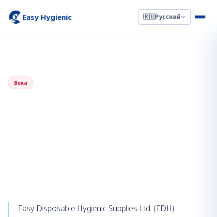
Easy Hygienic
🇷🇺
Русский
←
Назад к новостям
4 мая 2022 г.
Веха
EDH официально вступает в
Ассоциацию
производителей частных
марок (PLMA)
Easy Disposable Hygienic Supplies Ltd. (EDH)